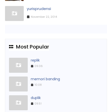
yurisprudensi
November 22, 2014
Most Popular
replik
09.06
memori banding
10.08
duplik
09.51