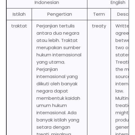
Indonesian
English
Istilah
Pengertian
Term
Descrip
traktat
Perjanjian tertulis
treaty
Written
antara dua negara
agreem
atau lebih. Traktat
betwee
merupakan sumber
two or 
hukum internasional
states.
yang utama.
Treaties
Perjanjian
the mai
internasional yang
source o
diikuti oleh banyak
internat
negara dapat
law.
membentuk kaidah
Multinat
umum hukum
treaties
internasional. Ada
might
banyak istilah yang
produce
setara dengan
general
treati, misalnya
internat