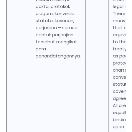
pakta, protokol,
legal no
piagam, konvensi,
There ar
statuta, kovenan,
many te
perjanjian – semua
that are
bentuk perjanjian
equivale
tersebut mengikat
to the w
para
treaty, 
penandatangannya.
as pact,
protocol
charter,
conventi
statute,
covenan
agreeme
All are
equally
binding
upon