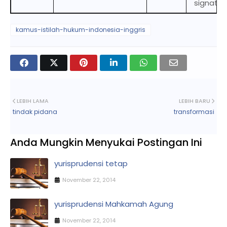
signatori
kamus-istilah-hukum-indonesia-inggris
LEBIH LAMA
LEBIH BARU
tindak pidana
transformasi
Anda Mungkin Menyukai Postingan Ini
yurisprudensi tetap
November 22, 2014
yurisprudensi Mahkamah Agung
November 22, 2014