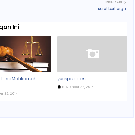
LEBIH BARU
surat berharga
an Ini
udensi Mahkamah
yurisprudensi
November 22, 2014
r 22, 2014