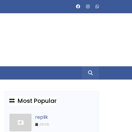
Most Popular
replik
09.06