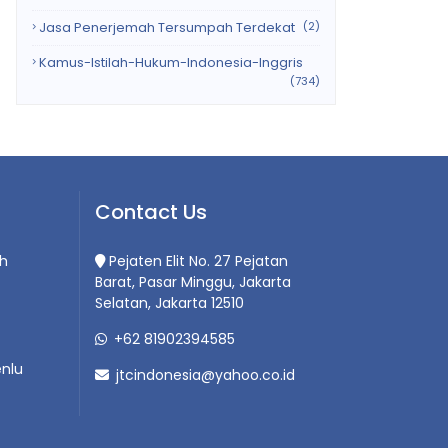
Jasa Penerjemah Tersumpah Terdekat
(2)
Kamus-Istilah-Hukum-Indonesia-Inggris
(734)
Contact Us
h
Pejaten Elit No. 27 Pejatan
Barat, Pasar Minggu, Jakarta
Selatan, Jakarta 12510
+62 81902394585
nlu
jtcindonesia@yahoo.co.id