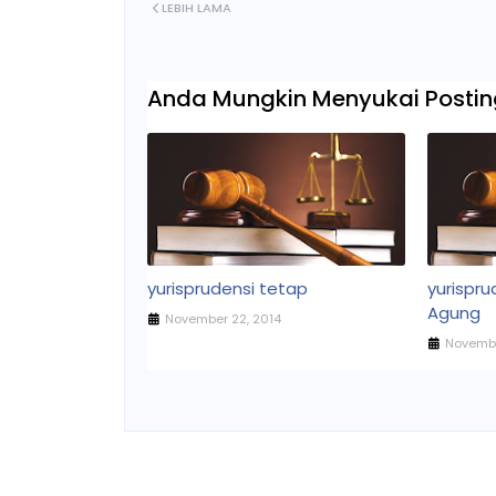
LEBIH LAMA
Anda Mungkin Menyukai Posting
yurisprudensi tetap
yurispr
Agung
November 22, 2014
Novembe