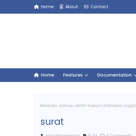
Home
About
Contact
Home
Features
Documentation
Beranda
kamus-istilah-hukum-indonesia-inggri
surat
Jasa Penerjemah
10.34
0 Comments