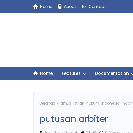
Home
About
Contact
Home
Features
Documentation
Beranda
kamus-istilah-hukum-indonesia-inggri
putusan arbiter
Jasa Penerjemah
08.40
0 Comments