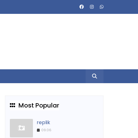
Most Popular
replik
09.06