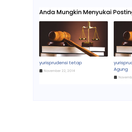
Anda Mungkin Menyukai Posting
yurisprudensi tetap
yurispr
Agung
November 22, 2014
Novembe