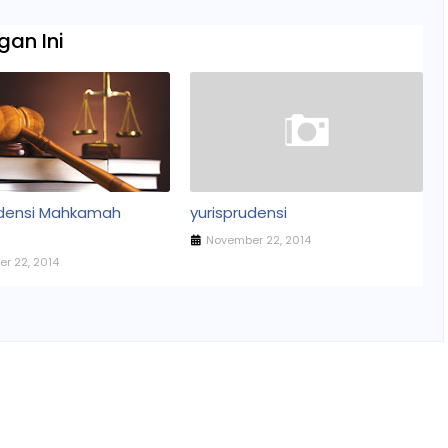
an Ini
udensi Mahkamah
yurisprudensi
November 22, 2014
r 22, 2014