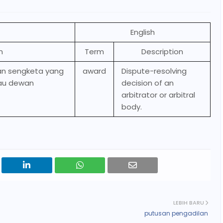
English
n
Term
Description
an sengketa yang
award
Dispute-resolving
tau dewan
decision of an
arbitrator or arbitral
body.
LEBIH BARU
putusan pengadilan