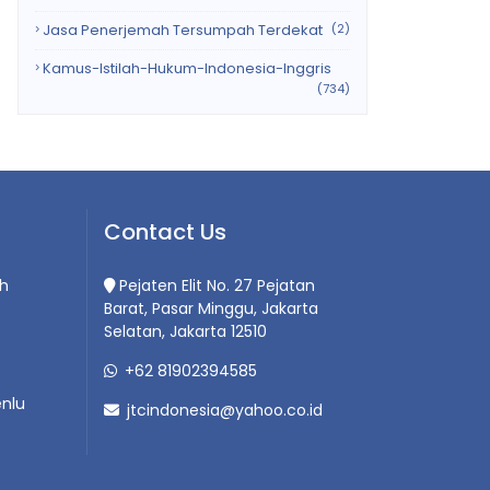
Jasa Penerjemah Tersumpah Terdekat
(2)
Kamus-Istilah-Hukum-Indonesia-Inggris
(734)
Contact Us
h
Pejaten Elit No. 27 Pejatan
Barat, Pasar Minggu, Jakarta
Selatan, Jakarta 12510
+62 81902394585
nlu
jtcindonesia@yahoo.co.id