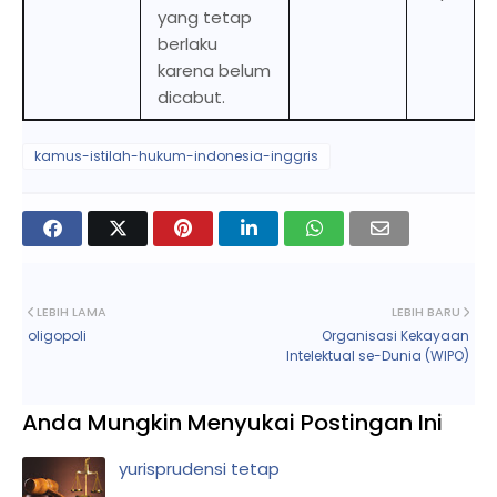
yang tetap
berlaku
karena belum
dicabut.
kamus-istilah-hukum-indonesia-inggris
LEBIH LAMA
LEBIH BARU
oligopoli
Organisasi Kekayaan
Intelektual se-Dunia (WIPO)
Anda Mungkin Menyukai Postingan Ini
yurisprudensi tetap