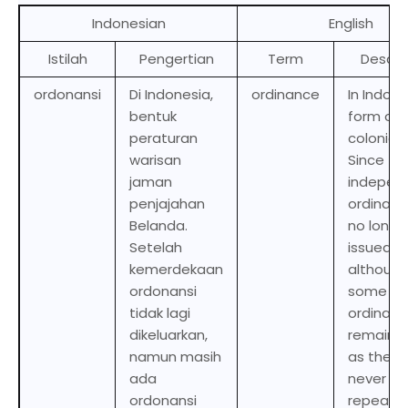
Indonesian
English
Istilah
Pengertian
Term
Descri
ordonansi
Di Indonesia,
ordinance
In Indone
bentuk
form of
peraturan
colonial 
warisan
Since
jaman
indepen
penjajahan
ordinanc
Belanda.
no longe
Setelah
issued,
kemerdekaan
althoug
ordonansi
some
tidak lagi
ordinan
dikeluarkan,
remain i
namun masih
as they 
ada
never b
ordonansi
repealed