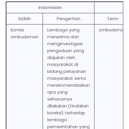
Indonesian
En
Istilah
Pengertian
Term
komisi
Lembaga yang
ombudsman
ombudsman
menerima dan
menginvestigasi
pengaduan yang
diajukan oleh
masyarakat di
bidang pelayanan
masyarakat serta
merekomendasikan
apa yang
seharusnya
dilakukan (tindakan
koreksi) terhadap
lembaga
pemerintahan yang