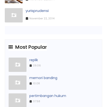
yurisprudensi
November 22, 2014
Most Popular
replik
09.06
memori banding
10.08
pertimbangan hukum
07.58