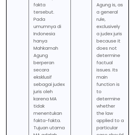
fakta
Agung is, as
tersebut.
a general
Pada
rule,
umumnya di
exclusively
Indonesia
a judex juris
hanya
because it
Mahkamah
does not
Agung
determine
berperan
factual
secara
issues. Its
eksklusif
main
sebagai judex
function is
juris oleh
to
karena MA
determine
tidak
whether
menentukan
the law
fakta-fakta.
applied to a
Tujuan utama
particular
MA adalah
case should