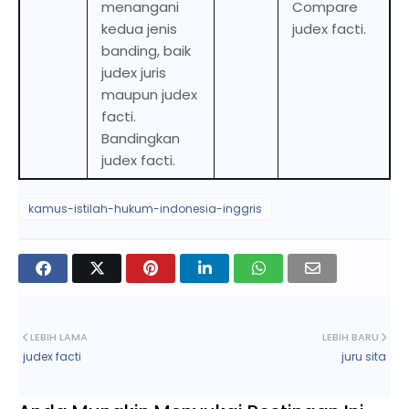
menangani
Compare
kedua jenis
judex facti.
banding, baik
judex juris
maupun judex
facti.
Bandingkan
judex facti.
kamus-istilah-hukum-indonesia-inggris
LEBIH LAMA
LEBIH BARU
judex facti
juru sita