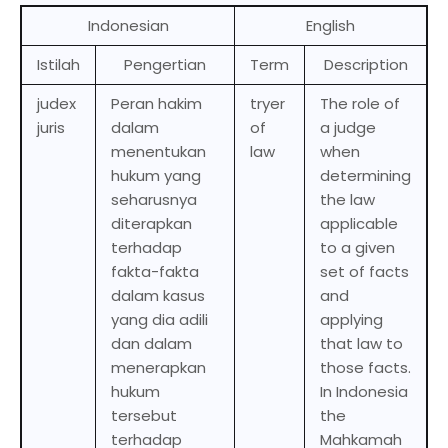
Indonesian
English
Istilah
Pengertian
Term
Description
judex
Peran hakim
tryer
The role of
juris
dalam
of
a judge
menentukan
law
when
hukum yang
determining
seharusnya
the law
diterapkan
applicable
terhadap
to a given
fakta-fakta
set of facts
dalam kasus
and
yang dia adili
applying
dan dalam
that law to
menerapkan
those facts.
hukum
In Indonesia
tersebut
the
terhadap
Mahkamah