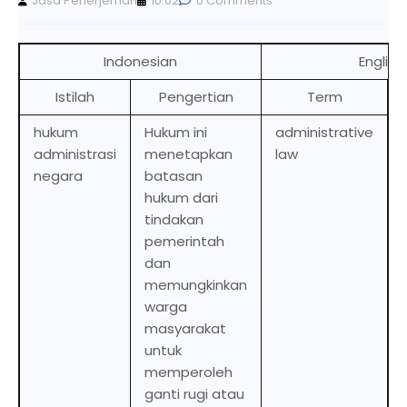
Jasa Penerjemah
10.02
0 Comments
Indonesian
English
Istilah
Pengertian
Term
hukum
Hukum ini
administrative
administrasi
menetapkan
law
negara
batasan
hukum dari
tindakan
pemerintah
dan
memungkinkan
warga
masyarakat
untuk
memperoleh
ganti rugi atau