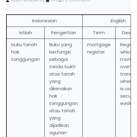
Jasa Penerjemah
14.01
0 Comments
Indonesian
English
Istilah
Pengertian
Term
Descri
buku tanah
Buku yang
mortgage
Registe
hak
berfungsi
register
which
tanggungan
sebagai
mortg
tanda bukti
over la
atas tanah
transa
yang
where 
dikenakan
is used
hak
securit
tanggungan
eviden
atau tanah
yang
dijadikan
agunan