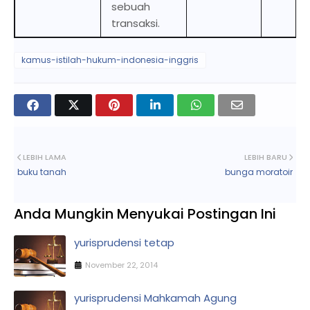
sebuah
transaksi.
kamus-istilah-hukum-indonesia-inggris
LEBIH LAMA
LEBIH BARU
buku tanah
bunga moratoir
Anda Mungkin Menyukai Postingan Ini
yurisprudensi tetap
November 22, 2014
yurisprudensi Mahkamah Agung