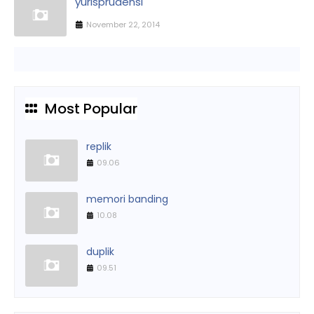
yurisprudensi
November 22, 2014
Most Popular
replik
09.06
memori banding
10.08
duplik
09.51