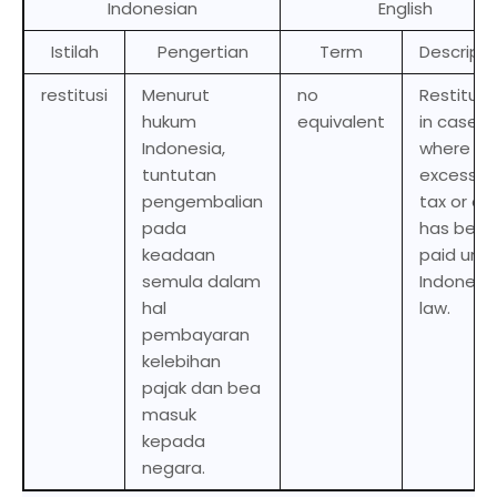
Indonesian
English
Istilah
Pengertian
Term
Descripti
restitusi
Menurut
no
Restituti
hukum
equivalent
in cases
Indonesia,
where an
tuntutan
excess o
pengembalian
tax or du
pada
has been
keadaan
paid und
semula dalam
Indonesi
hal
law.
pembayaran
kelebihan
pajak dan bea
masuk
kepada
negara.