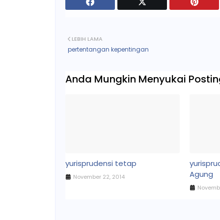
LEBIH LAMA
pertentangan kepentingan
Anda Mungkin Menyukai Posting
yurisprudensi tetap
yurispr
Agung
November 22, 2014
Novembe