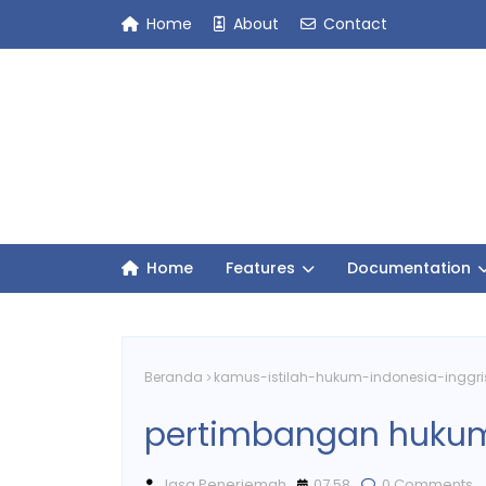
Home
About
Contact
Home
Features
Documentation
Beranda
kamus-istilah-hukum-indonesia-inggri
pertimbangan huku
Jasa Penerjemah
07.58
0 Comments