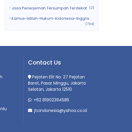
Jasa Penerjemah Tersumpah Terdekat
(2)
Kamus-Istilah-Hukum-Indonesia-Inggris
(734)
Contact Us
h
Pejaten Elit No. 27 Pejatan
Barat, Pasar Minggu, Jakarta
Selatan, Jakarta 12510
+62 81902394585
nlu
jtcindonesia@yahoo.co.id