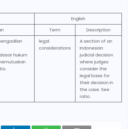
English
an
Term
Description
pengadilan
legal
A section of an
considerations
Indonesian
dasar hukum
judicial decision
 memutuskan
where judges
tio.
consider the
legal basis for
their decision in
the case. See
ratio.