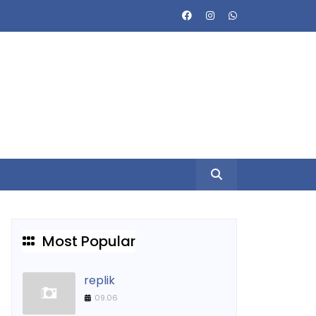
Most Popular
replik
09.06