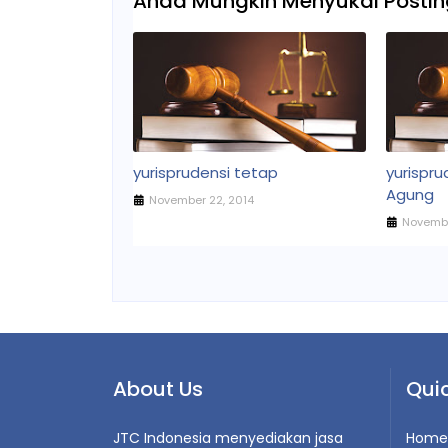
Anda Mungkin Menyukai Posting
yurisprudensi tetap
yurispr
Agung
November 22, 2014
Novembe
About Us
Quic
JTC Indonesia menyediakan jasa
Home