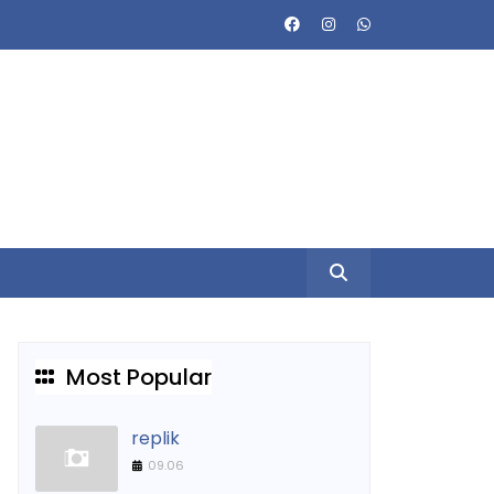
Most Popular
replik
09.06