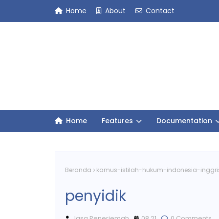
Home
About
Contact
Home
Features
Documentation
Beranda
kamus-istilah-hukum-indonesia-inggri
penyidik
Jasa Penerjemah
08.21
0 Comments