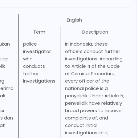
English
Term
Description
kukan
police
In Indonesia, these
investigator
officers conduct further
tiap
who
investigations. According
lik
conducts
to Article 4 of the Code
further
of Criminal Procedure,
ng
investigations
every officer of the
nerima
national police is a
dak
penyelidik. Under Article 5,
penyelidik have relatively
si
broad powers to receive
us dan
complaints of, and
hat
conduct initial
investigations into,