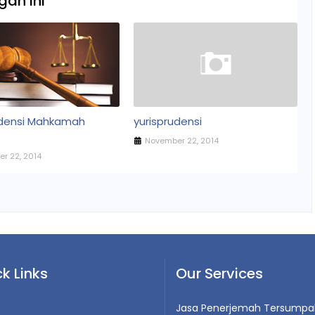
an Ini
udensi Mahkamah
yurisprudensi
November 22, 2014
r 22, 2014
k Links
Our Services
Jasa Penerjemah Tersumpa