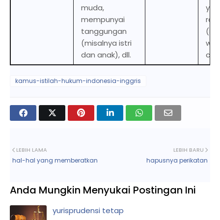
muda,
you
mempunyai
resp
tanggungan
(su
(misalnya istri
wif
dan anak), dll.
chil
kamus-istilah-hukum-indonesia-inggris
LEBIH LAMA
LEBIH BARU
hal-hal yang memberatkan
hapusnya perikatan
Anda Mungkin Menyukai Postingan Ini
yurisprudensi tetap