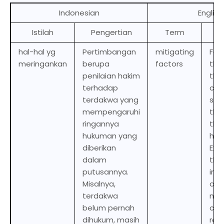
Indonesian
English
Istilah
Pengertian
Term
De
hal-hal yg
Pertimbangan
mitigating
Fac
meringankan
berupa
factors
the
penilaian hakim
tha
terhadap
con
terdakwa yang
sho
mempengaruhi
the
ringannya
the
hukuman yang
han
diberikan
Exa
dalam
the
putusannya.
incl
Misalnya,
acc
terdakwa
no p
belum pernah
crim
dihukum, masih
reco