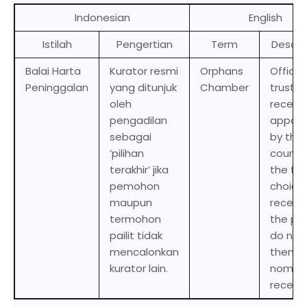
Indonesian
English
Istilah
Pengertian
Term
Descri
Balai Harta
Kurator resmi
Orphans
Official
Peninggalan
yang ditunjuk
Chamber
trustee
oleh
receive
pengadilan
appoin
sebagai
by the
‘pilihan
court 
terakhir’ jika
the fin
pemohon
choice
maupun
receiver
termohon
the par
pailit tidak
do not
mencalonkan
themse
kurator lain.
nomina
receive