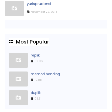
yurisprudensi
November 22, 2014
Most Popular
replik
09.06
memori banding
10.08
duplik
09.51