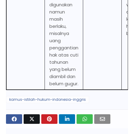
digunakan
val
namun
as 
masih
lea
berlaku,
has
misalnya
bee
uang
penggantian
hak atas cuti
tahunan
yang belum
diambil dan
belum gugur.
kamus-istilah-hukum-indonesia-inggris