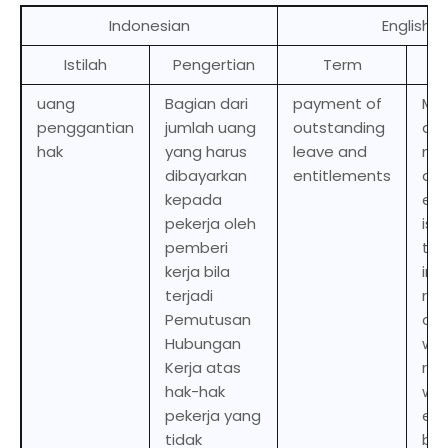
Indonesian
English
Istilah
Pengertian
Term
De
uang
Bagian dari
payment of
Mon
penggantian
jumlah uang
outstanding
an 
hak
yang harus
leave and
mus
dibayarkan
entitlements
a w
kepada
em
pekerja oleh
is
pemberi
ter
kerja bila
in
terjadi
rec
Pemutusan
of 
Hubungan
wor
Kerja atas
rig
hak-hak
wer
pekerja yang
exe
tidak
but