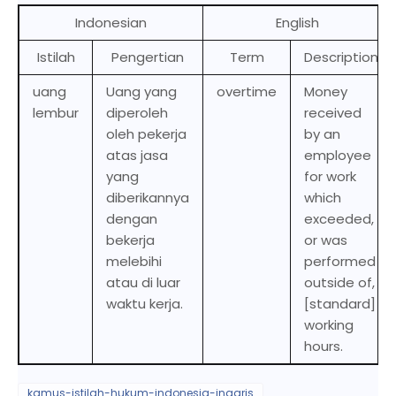
Indonesian
English
Istilah
Pengertian
Term
Description
uang
Uang yang
overtime
Money
lembur
diperoleh
received
oleh pekerja
by an
atas jasa
employee
yang
for work
diberikannya
which
dengan
exceeded,
bekerja
or was
melebihi
performed
atau di luar
outside of,
waktu kerja.
[standard]
working
hours.
kamus-istilah-hukum-indonesia-inggris