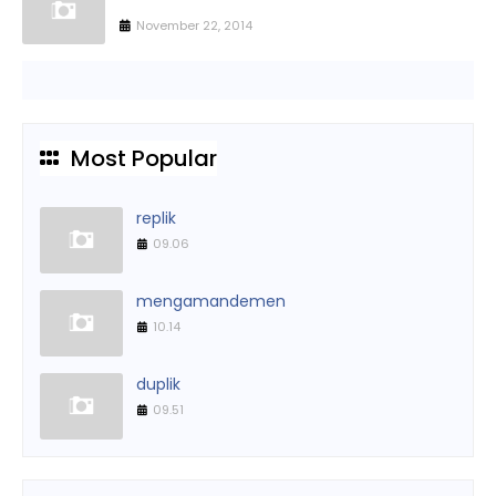
November 22, 2014
Most Popular
replik
09.06
mengamandemen
10.14
duplik
09.51