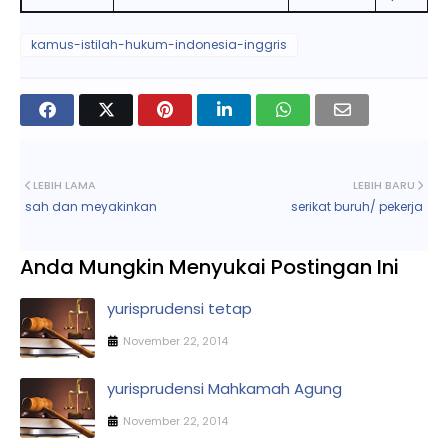
kamus-istilah-hukum-indonesia-inggris
LEBIH LAMA
LEBIH BARU
sah dan meyakinkan
serikat buruh/ pekerja
Anda Mungkin Menyukai Postingan Ini
yurisprudensi tetap
November 22, 2014
yurisprudensi Mahkamah Agung
November 22, 2014