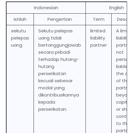
Indonesian
English
Istilah
Pengertian
Term
Descrip
sekutu
Sekutu pelepas
limited
A limit
pelepas
uang tidak
liability
liability
uang
bertanggungjawab
partner
partner 
secara pribadi
not
terhadap hutang-
persona
hutang
liable f
perserikatan
the de
kecuali sebesar
of the
modal yang
partner
dikontribusikannya
beyond
kepada
capital
perserikatan.
or she 
contrib
to the
partner