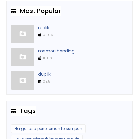
Most Popular
replik
09.06
memori banding
10.08
duplik
09.51
Tags
Harga jasa penerjemah tersumpah
Jasa penerjemah bahasa Inggris