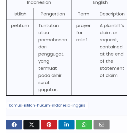
Indonesian
English
Istilah
Pengertian
Term
Description
petitum
Tuntutan
prayer
A plaintiff’s
atau
for
claim or
permohonan
relief
request,
dari
contained
penggugat,
at the end
yang
of the
termuat
statement
pada akhir
of claim.
surat
gugatan.
kamus-istilah-hukum-indonesia-inggris