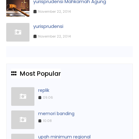
yurisprudensi Mahkamah Agung
November 22, 2014
yurisprudensi
November 22, 2014
Most Popular
replik
09.06
memori banding
10.08
upah minimum regional