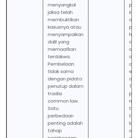
menyangkal
pem
jaksa telah
inc
membuktikan
den
kasusnya atau
pro
menyampaikan
has
dalil yang
cas
memaafkan
arg
terdakwa.
def
Pembelaan
app
tidak sama
exc
dengan pidato
def
penutup dalam
The
tradisi
pem
common law.
not
Satu
the
perbedaan
th
penting adalah
law
tahap
clo
pembacaan
add