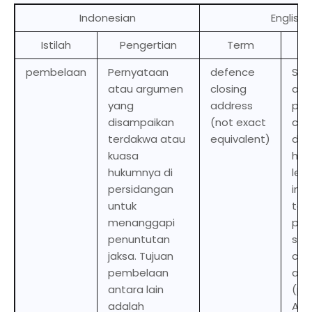
Indonesian
English
Istilah
Pengertian
Term
De
pembelaan
Pernyataan
defence
Sta
atau argumen
closing
arg
yang
address
pre
disampaikan
(not exact
cou
terdakwa atau
equivalent)
def
kuasa
his 
hukumnya di
leg
persidangan
in 
untuk
to 
menanggapi
pro
penuntutan
so-
jaksa. Tujuan
clo
pembelaan
add
antara lain
(pe
adalah
Aim