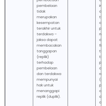
pembelaan
imp
tidak
diff
merupakan
tha
kesempatan
cas
terakhir untuk
pem
terdakwa –
not
jaksa dapat
def
membacakan
fina
tanggapan
the
(replik)
the
terhadap
pro
pembelaan
can
dan terdakwa
rea
mempunyai
(rep
hak untuk
pem
menanggapi
and
replik (duplik).
def
a ri