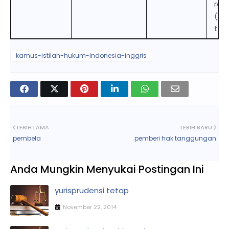
res
(dup
this
kamus-istilah-hukum-indonesia-inggris
LEBIH LAMA
LEBIH BARU
pembela
pemberi hak tanggungan
Anda Mungkin Menyukai Postingan Ini
yurisprudensi tetap
November 22, 2014