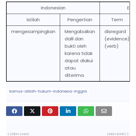
Indonesian
Engl
Istilah
Pengertian
Term
mengesampingkan
Mengabaikan
disregard
dalil dan
(evidence)
bukti oleh
(verb)
karena tidak
dapat diakui
atau
diterima.
kamus-istilah-hukum-indonesia-inggris
LEBIH LAMA
LEBIH BARU