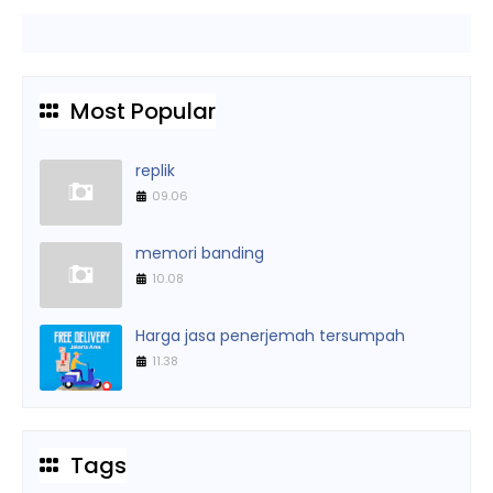
Most Popular
replik
09.06
memori banding
10.08
Harga jasa penerjemah tersumpah
11.38
Tags