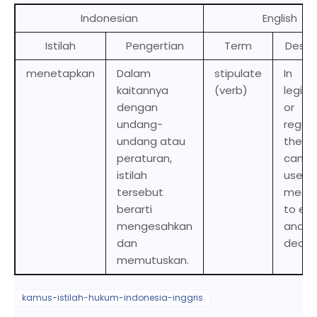
Indonesian
English
Istilah
Pengertian
Term
Descr
menetapkan
Dalam
stipulate
In
kaitannya
(verb)
legisl
dengan
or
undang-
regula
undang atau
the t
peraturan,
can b
istilah
used 
tersebut
mean 
berarti
to en
mengesahkan
and t
dan
decid
memutuskan.
kamus-istilah-hukum-indonesia-inggris