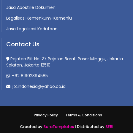
Jasa Apostille Dokumen
Legalisasi Kemenkum+Kemenlu
Jasa Legalisasi Kedutaan
Contact Us
Pejaten Elit No. 27 Pejatan Barat, Pasar Minggu, Jakarta
Selatan, Jakarta 12510
+62 81902394585
jtcindonesia@yahoo.co.id
Privacy Policy
Terms & Conditions
Created by
SoraTemplates
| Distributed by
SEBI