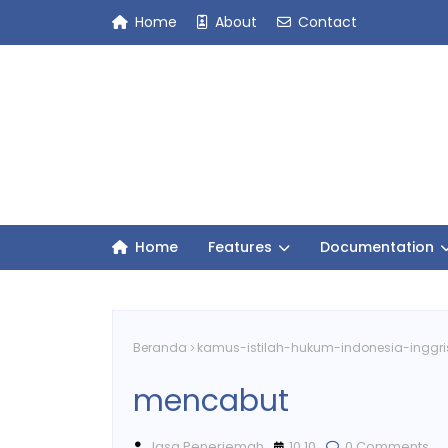
Home
About
Contact
Home
Features
Documentation
Beranda
kamus-istilah-hukum-indonesia-inggri
mencabut
Jasa Penerjemah
10.10
0 Comments