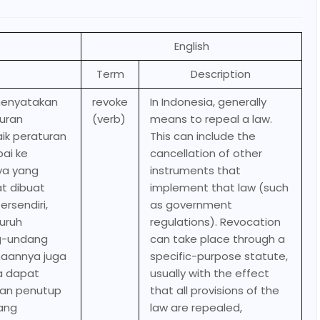
English
Term
Description
menyatakan
revoke
In Indonesia, generally
turan
(verb)
means to repeal a law.
ik peraturan
This can include the
ai ke
cancellation of other
ya yang
instruments that
t dibuat
implement that law (such
rsendiri,
as government
luruh
regulations). Revocation
g-undang
can take place through a
naannya juga
specific-purpose statute,
a dapat
usually with the effect
uan penutup
that all provisions of the
ang
law are repealed,