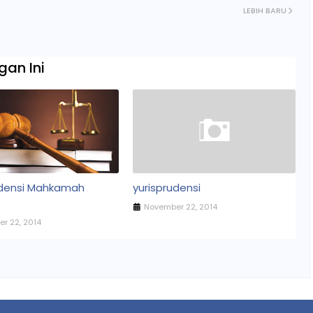
LEBIH BARU
an Ini
udensi Mahkamah
yurisprudensi
November 22, 2014
r 22, 2014