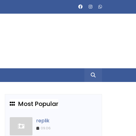
Most Popular
replik
09.06