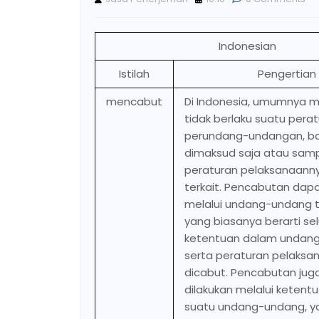
Indonesian
Istilah
Pengertian
mencabut
Di Indonesia, umumnya 
tidak berlaku suatu pera
perundang-undangan, ba
dimaksud saja atau samp
peraturan pelaksanaann
terkait. Pencabutan dapa
melalui undang-undang te
yang biasanya berarti se
ketentuan dalam undan
serta peraturan pelaksa
dicabut. Pencabutan jug
dilakukan melalui ketent
suatu undang-undang, y