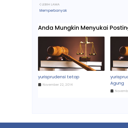
LEBIH LAMA
Memperbanyak
Anda Mungkin Menyukai Posting
yurisprudensi tetap
yurispr
Agung
November 22, 2014
Novembe