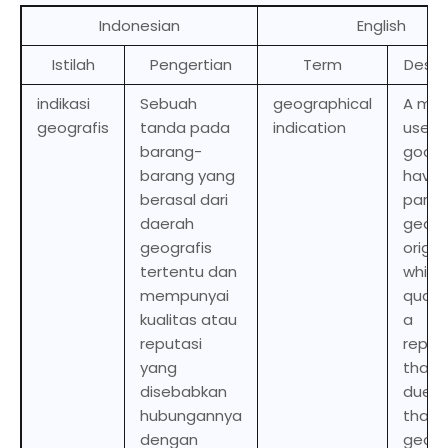
Indonesian
English
Istilah
Pengertian
Term
Descr
indikasi
Sebuah
geographical
A mar
geografis
tanda pada
indication
used 
barang-
goods
barang yang
have 
berasal dari
partic
daerah
geogr
geografis
origin
tertentu dan
which
mempunyai
qualit
kualitas atau
a
reputasi
reput
yang
that 
disebabkan
due t
hubungannya
that
dengan
geogr