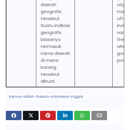
daerah
origin
geografis
mark w
tersebut.
often
Suatu indikasi
inclu
geografis
name
biasanya
the p
termasuk
where
nama daerah
goods
di mana
produ
barang
tersebut
dibuat.
kamus-istilah-hukum-indonesia-inggris