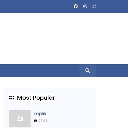
Most Popular
replik
09.06