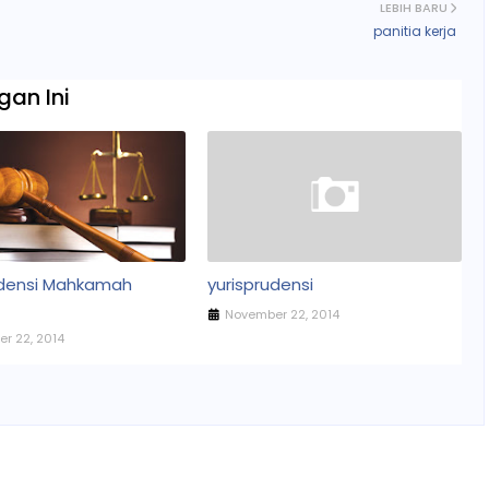
LEBIH BARU
panitia kerja
an Ini
udensi Mahkamah
yurisprudensi
November 22, 2014
r 22, 2014