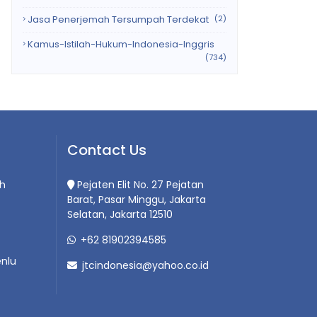
Jasa Penerjemah Tersumpah Terdekat
(2)
Kamus-Istilah-Hukum-Indonesia-Inggris
(734)
Contact Us
h
Pejaten Elit No. 27 Pejatan
Barat, Pasar Minggu, Jakarta
Selatan, Jakarta 12510
+62 81902394585
nlu
jtcindonesia@yahoo.co.id