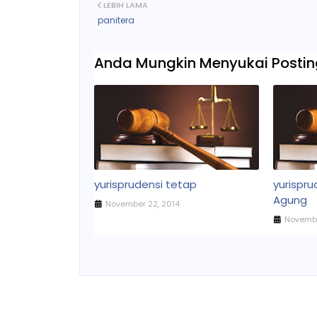
LEBIH LAMA
panitera
Anda Mungkin Menyukai Posting
yurisprudensi tetap
yurispr
Agung
November 22, 2014
Novembe