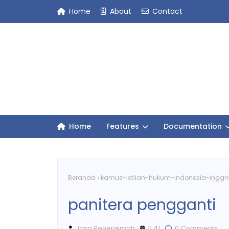
Home
About
Contact
Home
Features
Documentation
Beranda
kamus-istilah-hukum-indonesia-inggri
panitera pengganti
Jasa Penerjemah
11.41
0 Comments