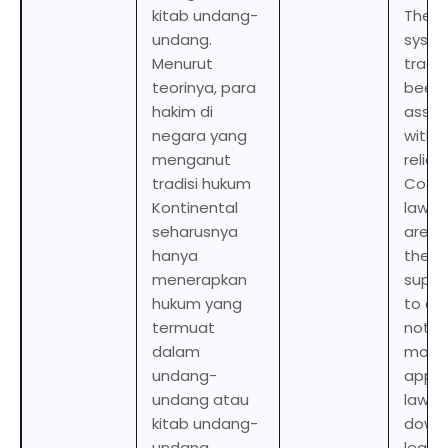
kitab undang-
The ci
undang.
syste
Menurut
tradit
teorinya, para
been
hakim di
assoc
negara yang
with 
menganut
relia
tradisi hukum
Codes.
Kontinental
law j
seharusnya
are
hanya
theore
menerapkan
supp
hukum yang
to do
termuat
nothi
dalam
more 
undang-
apply
undang atau
law a
kitab undang-
down 
undang
legisl