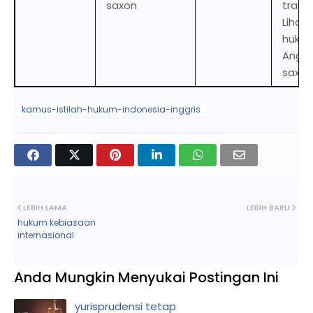
saxon
tradit
Lihat 
huku
Anglo
saxon
kamus-istilah-hukum-indonesia-inggris
LEBIH LAMA
LEBIH BARU
hukum kebiasaan
internasional
Anda Mungkin Menyukai Postingan Ini
yurisprudensi tetap