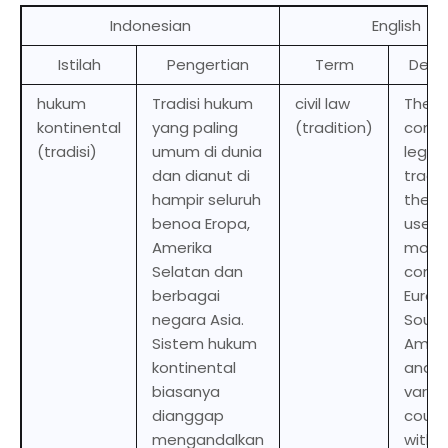
Indonesian
English
Istilah
Pengertian
Term
Descr
hukum
Tradisi hukum
civil law
The 
kontinental
yang paling
(tradition)
com
(tradisi)
umum di dunia
legal
dan dianut di
tradit
hampir seluruh
the wo
benoa Eropa,
used 
Amerika
most 
Selatan dan
conti
berbagai
Europ
negara Asia.
South
Sistem hukum
Ameri
kontinental
and i
biasanya
vario
dianggap
count
mengandalkan
within