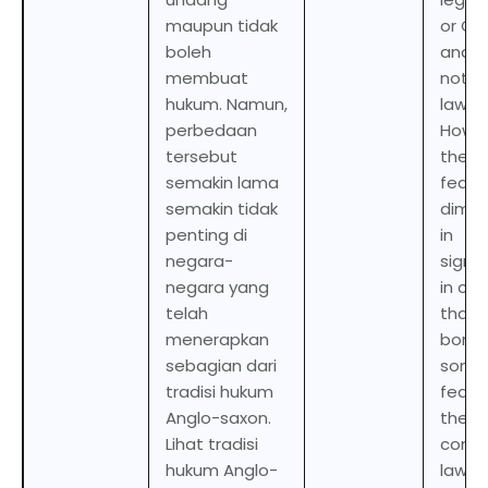
maupun tidak
or Co
boleh
and s
membuat
not c
hukum. Namun,
law.
perbedaan
Howev
tersebut
these
semakin lama
featu
semakin tidak
dimin
penting di
in
negara-
signi
negara yang
in cou
telah
that 
menerapkan
borr
sebagian dari
some 
tradisi hukum
featu
Anglo-saxon.
the
Lihat tradisi
com
hukum Anglo-
law