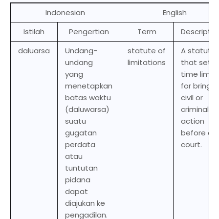
Indonesian
English
Istilah
Pengertian
Term
Descriptio
daluarsa
Undang-
statute of
A statute
undang
limitations
that sets 
yang
time limit
menetapkan
for bringin
batas waktu
civil or
(daluwarsa)
criminal
suatu
action
gugatan
before a
perdata
court.
atau
tuntutan
pidana
dapat
diajukan ke
pengadilan.