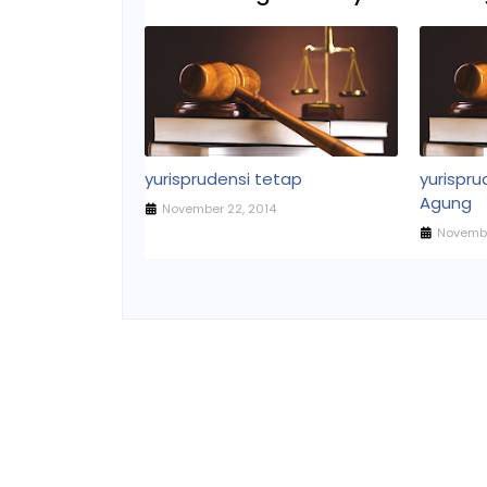
yurisprudensi tetap
yurispr
Agung
November 22, 2014
Novembe