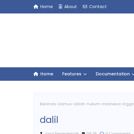
Home
About
Contact
Home
Features
Documentation
Beranda
kamus-istilah-hukum-indonesia-inggri
dalil
Jasa Penerjemah
09.26
0 Comments