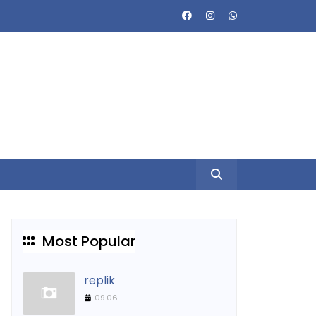
Most Popular
replik
09.06