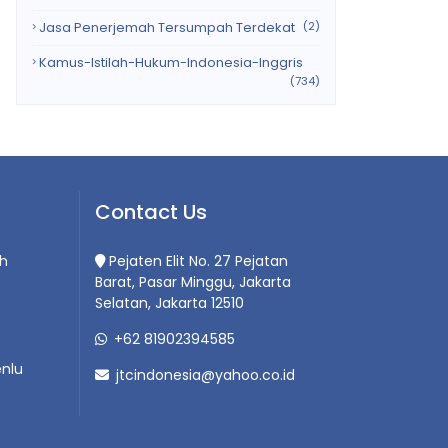
Jasa Penerjemah Tersumpah Terdekat
(2)
Kamus-Istilah-Hukum-Indonesia-Inggris
(734)
Contact Us
h
Pejaten Elit No. 27 Pejatan
Barat, Pasar Minggu, Jakarta
Selatan, Jakarta 12510
+62 81902394585
nlu
jtcindonesia@yahoo.co.id