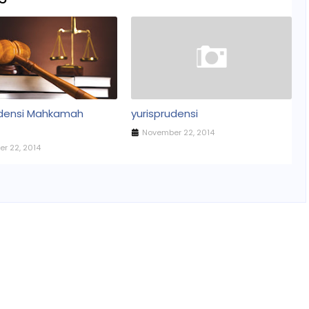
udensi Mahkamah
yurisprudensi
November 22, 2014
r 22, 2014