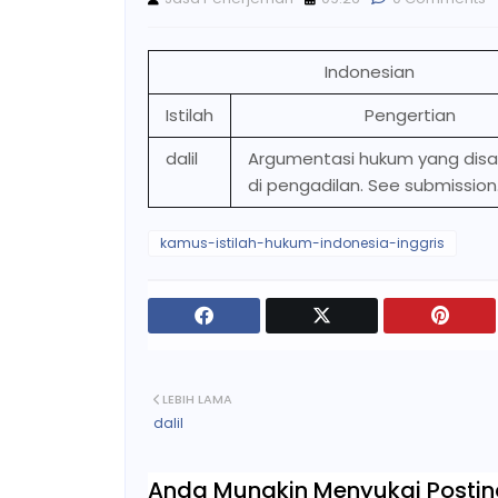
Indonesian
Istilah
Pengertian
dalil
Argumentasi hukum yang dis
di pengadilan. See submission
kamus-istilah-hukum-indonesia-inggris
LEBIH LAMA
dalil
Anda Mungkin Menyukai Posting