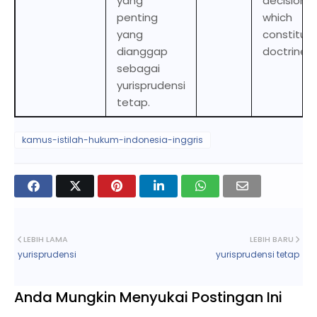
yang
decisions
penting
which
yang
constitut
dianggap
doctrine.
sebagai
yurisprudensi
tetap.
kamus-istilah-hukum-indonesia-inggris
LEBIH LAMA
LEBIH BARU
yurisprudensi
yurisprudensi tetap
Anda Mungkin Menyukai Postingan Ini