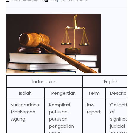
Jasa Penerjemah
11.20
0 Comments
Indonesian
English
Istilah
Pengertian
Term
Descriptio
yurisprudensi
Kompilasi
law
Collection
Mahkamah
putusan-
report
of
Agung
putusan
significant
pengadilan
judicial