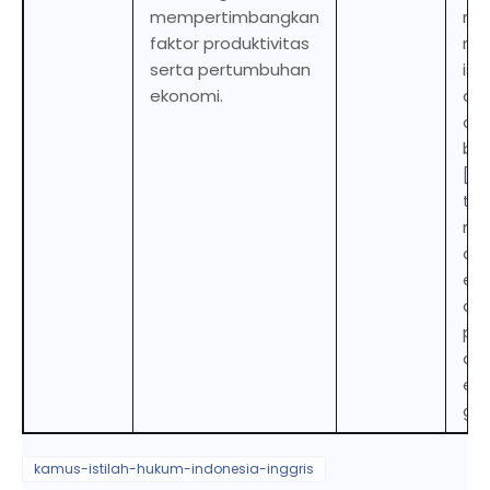
mempertimbangkan
reg
faktor produktivitas
reg
serta pertumbuhan
is
ekonomi.
de
on 
bas
[co
the
nec
of l
eac
as 
pro
an
ec
gro
kamus-istilah-hukum-indonesia-inggris