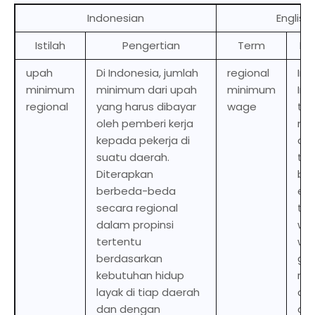
Indonesian
English
Istilah
Pengertian
Term
De
upah
Di Indonesia, jumlah
regional
In
minimum
minimum dari upah
minimum
Ind
regional
yang harus dibayar
wage
th
oleh pemberi kerja
mi
kepada pekerja di
am
suatu daerah.
th
Diterapkan
be 
berbeda-beda
em
secara regional
to 
dalam propinsi
wor
tertentu
wit
berdasarkan
giv
kebutuhan hidup
reg
layak di tiap daerah
am
dan dengan
dif