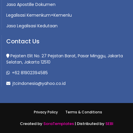
Jasa Apostille Dokumen
Legalisasi Kemenkum+Kemenlu
Jasa Legalisasi Kedutaan
Contact Us
Pejaten Elit No. 27 Pejatan Barat, Pasar Minggu, Jakarta
Selatan, Jakarta 12510
+62 81902394585
jtcindonesia@yahoo.co.id
Privacy Policy
Terms & Conditions
Created by
SoraTemplates
| Distributed by
SEBI