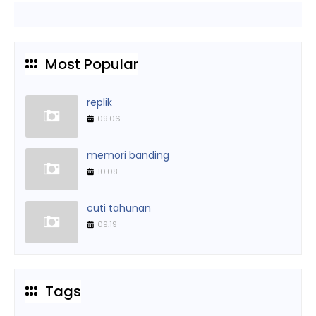
Most Popular
replik
09.06
memori banding
10.08
cuti tahunan
09.19
Tags