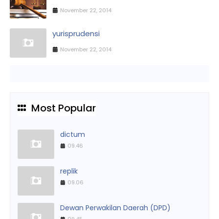
November 22, 2014
yurisprudensi
November 22, 2014
Most Popular
dictum
09.46
replik
09.06
Dewan Perwakilan Daerah (DPD)
09.45