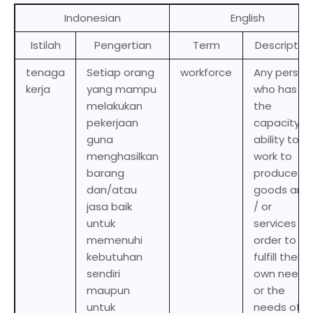
Indonesian
English
Istilah
Pengertian
Term
Descriptio
tenaga
Setiap orang
workforce
Any person
kerja
yang mampu
who has
melakukan
the
pekerjaan
capacity or
guna
ability to
menghasilkan
work to
barang
produce
dan/atau
goods and
jasa baik
/ or
untuk
services in
memenuhi
order to
kebutuhan
fulfill their
sendiri
own needs
maupun
or the
untuk
needs of