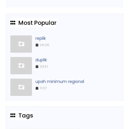
Most Popular
replik
09.06
duplik
09.51
upah minimum regional
11.07
Tags