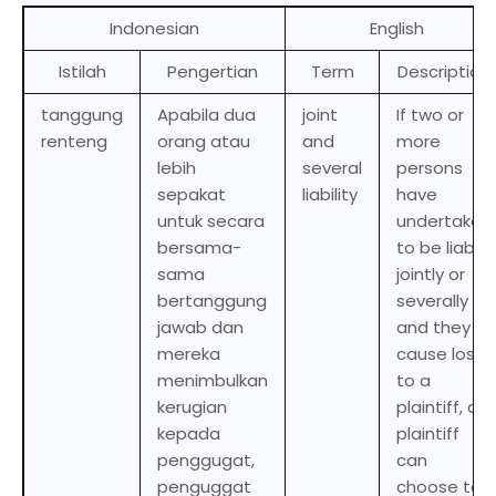
Indonesian
English
Istilah
Pengertian
Term
Description
tanggung
Apabila dua
joint
If two or
renteng
orang atau
and
more
lebih
several
persons
sepakat
liability
have
untuk secara
undertaken
bersama-
to be liable
sama
jointly or
bertanggung
severally
jawab dan
and they
mereka
cause loss
menimbulkan
to a
kerugian
plaintiff, a
kepada
plaintiff
penggugat,
can
penguggat
choose to