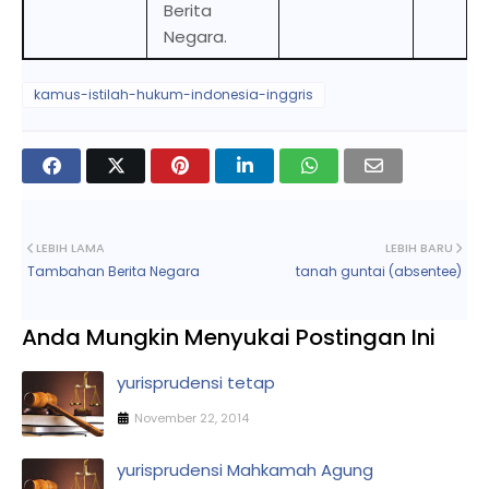
Berita
Negara.
kamus-istilah-hukum-indonesia-inggris
LEBIH LAMA
LEBIH BARU
Tambahan Berita Negara
tanah guntai (absentee)
Anda Mungkin Menyukai Postingan Ini
yurisprudensi tetap
November 22, 2014
yurisprudensi Mahkamah Agung