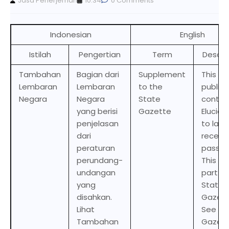
Jasa Penerjemah
10.34
0 Comments
Indonesian
English
Istilah
Pengertian
Term
Descri
Tambahan
Bagian dari
Supplement
This
Lembaran
Lembaran
to the
publica
Negara
Negara
State
contai
yang berisi
Gazette
Elucida
penjelasan
to laws
dari
recentl
peraturan
passed
perundang-
This fo
undangan
part of
yang
State
disahkan.
Gazett
Lihat
See St
Tambahan
Gazett