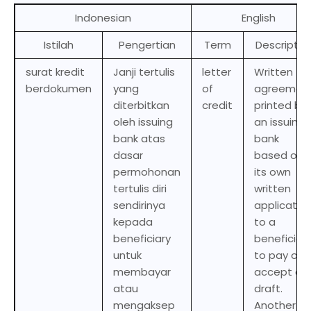
Indonesian
English
Istilah
Pengertian
Term
Descriptio
surat kredit
Janji tertulis
letter
Written
berdokumen
yang
of
agreemen
diterbitkan
credit
printed by
oleh issuing
an issuing
bank atas
bank
dasar
based on
permohonan
its own
tertulis diri
written
sendirinya
applicatio
kepada
to a
beneficiary
beneficiar
untuk
to pay or
membayar
accept a
atau
draft.
mengaksep
Another