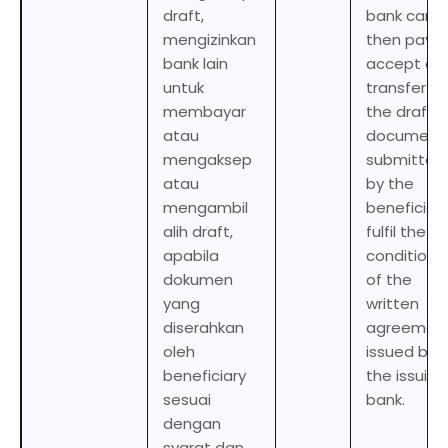
draft,
bank can
mengizinkan
then pay,
bank lain
accept or
untuk
transfer
membayar
the draft if
atau
document
mengaksep
submitted
atau
by the
mengambil
beneficiar
alih draft,
fulfil the
apabila
conditions
dokumen
of the
yang
written
diserahkan
agreemen
oleh
issued by
beneficiary
the issuing
sesuai
bank.
dengan
syarat dan