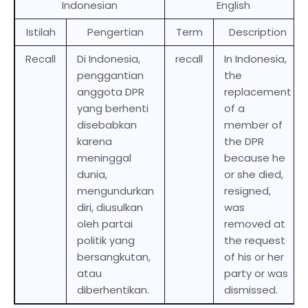
Indonesian
English
Istilah
Pengertian
Term
Description
Recall
Di Indonesia,
recall
In Indonesia,
penggantian
the
anggota DPR
replacement
yang berhenti
of a
disebabkan
member of
karena
the DPR
meninggal
because he
dunia,
or she died,
mengundurkan
resigned,
diri, diusulkan
was
oleh partai
removed at
politik yang
the request
bersangkutan,
of his or her
atau
party or was
diberhentikan.
dismissed.