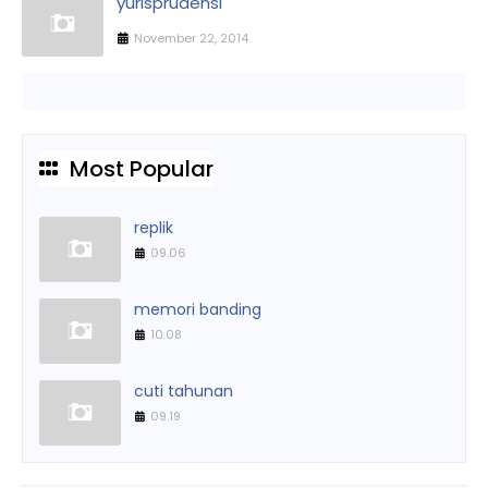
yurisprudensi
November 22, 2014
Most Popular
replik
09.06
memori banding
10.08
cuti tahunan
09.19