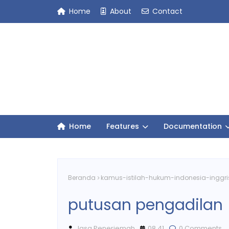
Home
About
Contact
Home
Features
Documentation
Beranda
kamus-istilah-hukum-indonesia-inggri
putusan pengadilan
Jasa Penerjemah
08.41
0 Comments