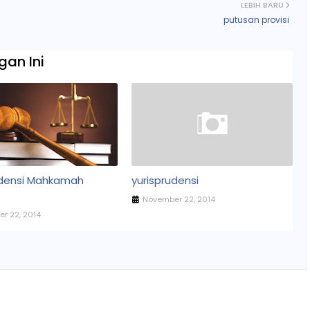
LEBIH BARU
putusan provisi
an Ini
udensi Mahkamah
yurisprudensi
November 22, 2014
r 22, 2014