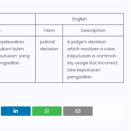
English
n
Term
Description
yelesaikan
judicial
A judge’s decision
hukum lazim
decision
which resolves a case.
putusan’ yang
Keputusan is common
engadilan.
lay usage but incorrect.
See keputusan
pengadilan.