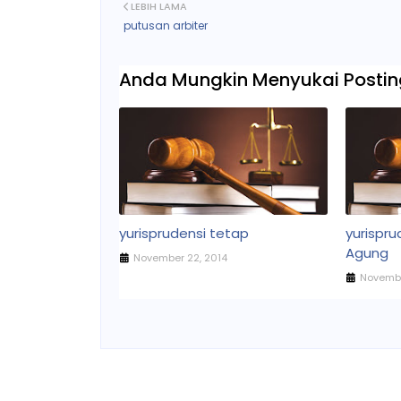
LEBIH LAMA
putusan arbiter
Anda Mungkin Menyukai Posting
yurisprudensi tetap
yurispr
Agung
November 22, 2014
Novembe