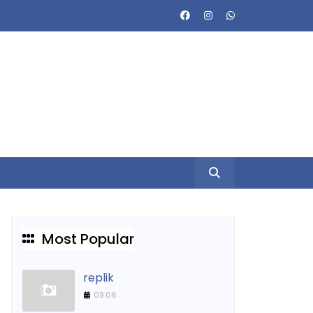
Most Popular
replik
09.06