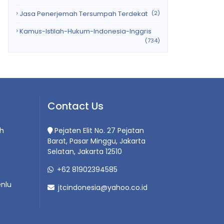
Jasa Penerjemah Tersumpah Terdekat
(2)
Kamus-Istilah-Hukum-Indonesia-Inggris
(734)
Contact Us
h
Pejaten Elit No. 27 Pejatan
Barat, Pasar Minggu, Jakarta
Selatan, Jakarta 12510
+62 81902394585
nlu
jtcindonesia@yahoo.co.id