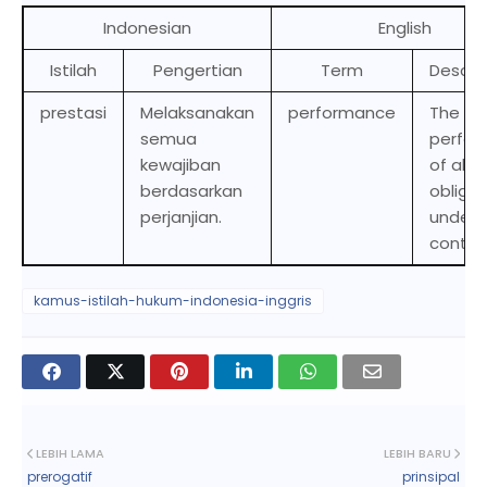
Indonesian
English
Istilah
Pengertian
Term
Descri
prestasi
Melaksanakan
performance
The
semua
perfor
kewajiban
of all
berdasarkan
obligat
perjanjian.
under 
contra
kamus-istilah-hukum-indonesia-inggris
LEBIH LAMA
LEBIH BARU
prerogatif
prinsipal