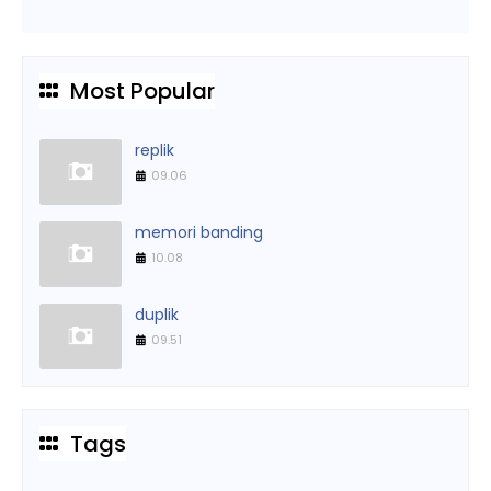
Most Popular
replik
09.06
memori banding
10.08
duplik
09.51
Tags