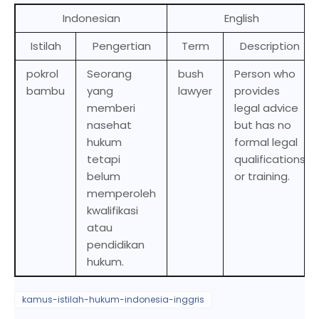
Indonesian
English
Istilah
Pengertian
Term
Description
pokrol
Seorang
bush
Person who
bambu
yang
lawyer
provides
memberi
legal advice
nasehat
but has no
hukum
formal legal
tetapi
qualifications
belum
or training.
memperoleh
kwalifikasi
atau
pendidikan
hukum.
kamus-istilah-hukum-indonesia-inggris