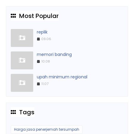
Most Popular
replik
09.06
memori banding
10.08
upah minimum regional
11.07
Tags
Harga jasa penerjemah tersumpah