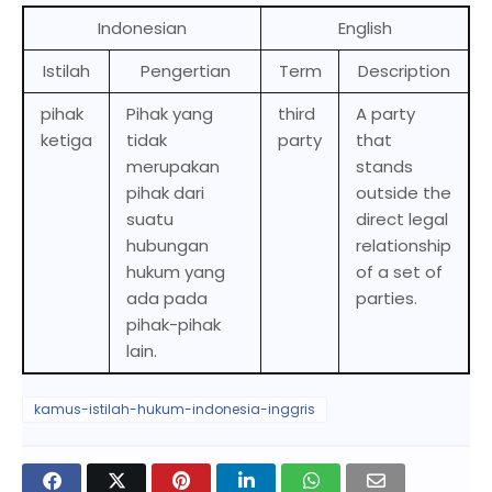
Indonesian
English
Istilah
Pengertian
Term
Description
pihak
Pihak yang
third
A party
ketiga
tidak
party
that
merupakan
stands
pihak dari
outside the
suatu
direct legal
hubungan
relationship
hukum yang
of a set of
ada pada
parties.
pihak-pihak
lain.
kamus-istilah-hukum-indonesia-inggris