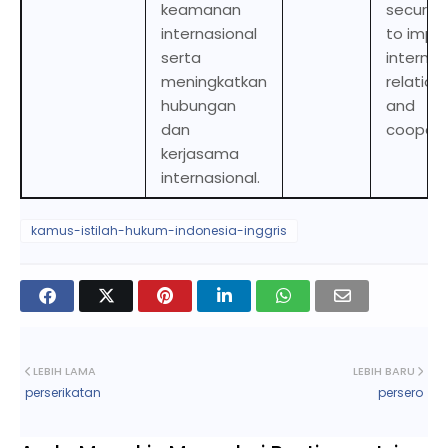
keamanan
security
internasional
to impr
serta
internat
meningkatkan
relation
hubungan
and
dan
coopera
kerjasama
internasional.
kamus-istilah-hukum-indonesia-inggris
LEBIH LAMA
LEBIH BARU
perserikatan
persero