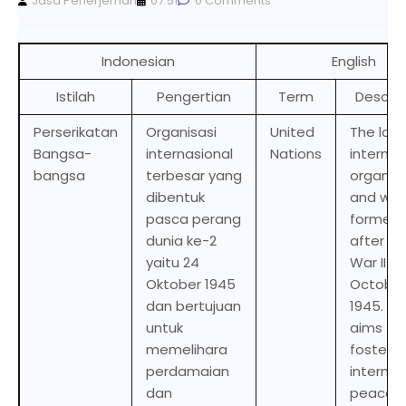
Jasa Penerjemah
07.51
0 Comments
Indonesian
English
Istilah
Pengertian
Term
Descrip
Perserikatan
Organisasi
United
The larg
Bangsa-
internasional
Nations
internat
bangsa
terbesar yang
organiz
dibentuk
and wa
pasca perang
formed
dunia ke-2
after Wo
yaitu 24
War II o
Oktober 1945
Octobe
dan bertujuan
1945. Its
untuk
aims to
memelihara
foster
perdamaian
internat
dan
peace 