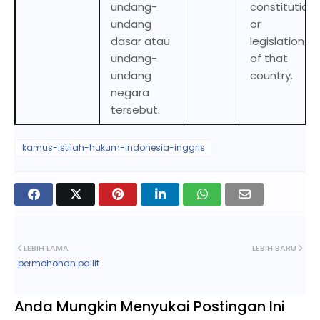
undang-
constitution
undang
or
dasar atau
legislation
undang-
of that
undang
country.
negara
tersebut.
kamus-istilah-hukum-indonesia-inggris
LEBIH LAMA
LEBIH BARU
permohonan pailit
Anda Mungkin Menyukai Postingan Ini