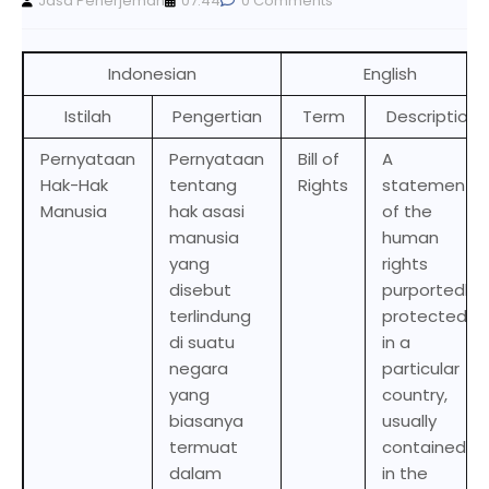
Jasa Penerjemah
07.44
0 Comments
Indonesian
English
Istilah
Pengertian
Term
Description
Pernyataan
Pernyataan
Bill of
A
Hak-Hak
tentang
Rights
statement
Manusia
hak asasi
of the
manusia
human
yang
rights
disebut
purportedly
terlindung
protected
di suatu
in a
negara
particular
yang
country,
biasanya
usually
termuat
contained
dalam
in the