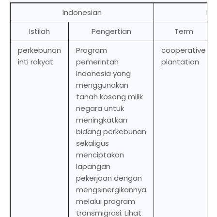
Indonesian
Eng
Istilah
Pengertian
Term
perkebunan
Program
cooperative
inti rakyat
pemerintah
plantation
Indonesia yang
menggunakan
tanah kosong milik
negara untuk
meningkatkan
bidang perkebunan
sekaligus
menciptakan
lapangan
pekerjaan dengan
mengsinergikannya
melalui program
transmigrasi. Lihat