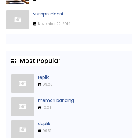
yurisprudensi
November 22, 2014
Most Popular
replik
09.06
memori banding
10.08
duplik
09.51