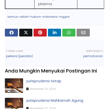
plasma.
kamus-istilah-hukum-indonesia-inggris
LEBIH LAMA
LEBIH BARU
perkara (perdata)
permohonan
Anda Mungkin Menyukai Postingan Ini
yurisprudensi tetap
November 22, 2014
yurisprudensi Mahkamah Agung
November 22, 2014