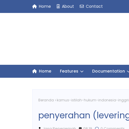
Home
About
Contact
Home
Features
Documentation
Beranda
kamus-istilah-hukum-indonesia-inggri
penyerahan (leverin
Jasa Penerjemah
08.19
0 Comments