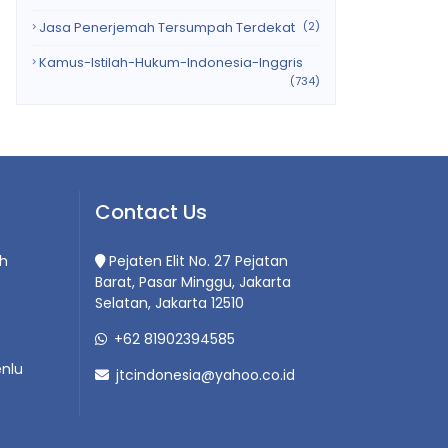
Jasa Penerjemah Tersumpah Terdekat
(2)
Kamus-Istilah-Hukum-Indonesia-Inggris
(734)
Contact Us
h
Pejaten Elit No. 27 Pejatan
Barat, Pasar Minggu, Jakarta
Selatan, Jakarta 12510
+62 81902394585
nlu
jtcindonesia@yahoo.co.id