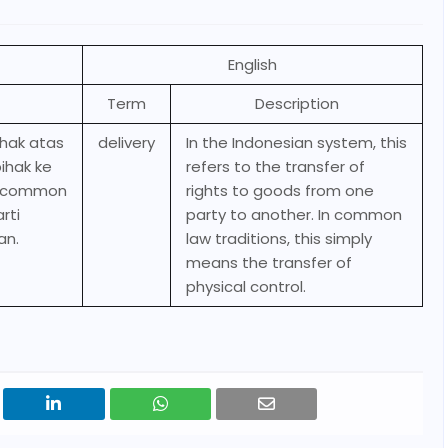
English
Term
Description
 hak atas
delivery
In the Indonesian system, this
ihak ke
refers to the transfer of
ra common
rights to goods from one
arti
party to another. In common
an.
law traditions, this simply
means the transfer of
physical control.