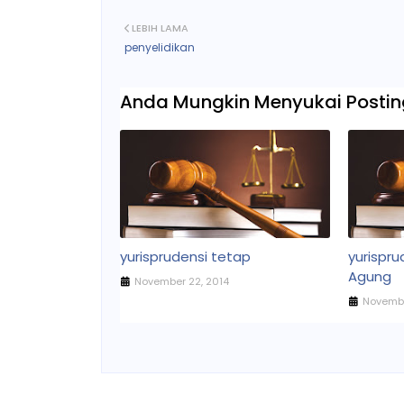
LEBIH LAMA
penyelidikan
Anda Mungkin Menyukai Posting
yurisprudensi tetap
yurispr
Agung
November 22, 2014
Novembe