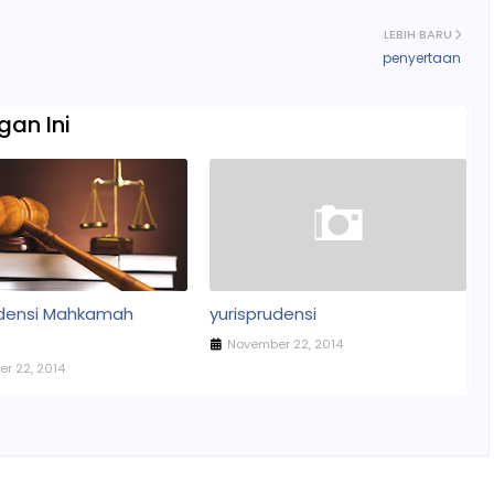
LEBIH BARU
penyertaan
an Ini
udensi Mahkamah
yurisprudensi
November 22, 2014
r 22, 2014