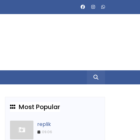
Most Popular
replik
09.06