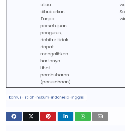
atau
woun
dibubarkan.
See
Tanpa
windi
persetujuan
pengurus,
debitur tidak
dapat
mengalihkan
hartanya.
Lihat
pembubaran
(perusahaan).
kamus-istilah-hukum-indonesia-inggris