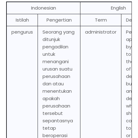
Indonesian
English
Istilah
Pengertian
Term
Descr
pengurus
Seorang yang
administrator
Pers
ditunjuk
appo
pengadilan
by a 
untuk
to h
menangani
the a
urusan suatu
of a
perusahaan
debt
dan atau
busi
menentukan
and /
apakah
dete
perusahaan
wheth
tersebut
shou
sepantasnya
cont
tetap
to o
beroperasi
or be