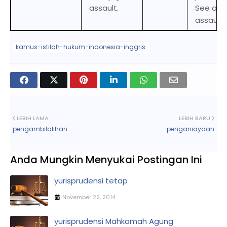
assault.
See als
assault.
kamus-istilah-hukum-indonesia-inggris
LEBIH LAMA
LEBIH BARU
pengambilalihan
penganiayaan
Anda Mungkin Menyukai Postingan Ini
yurisprudensi tetap
November 22, 2014
yurisprudensi Mahkamah Agung