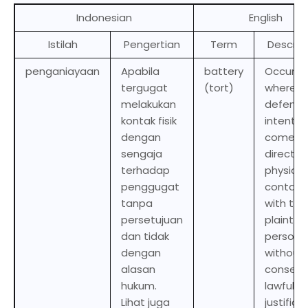
Indonesian
English
Istilah
Pengertian
Term
Descrip
penganiayaan
Apabila
battery
Occurs
tergugat
(tort)
where t
melakukan
defenda
kontak fisik
intention
dengan
comes i
sengaja
direct
terhadap
physical
penggugat
contact
tanpa
with the
persetujuan
plaintiff’
dan tidak
person
dengan
without
alasan
consent
hukum.
lawful
Lihat juga
justifica