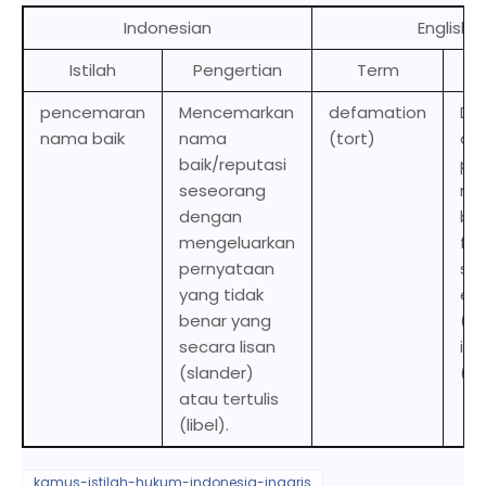
Indonesian
English
Istilah
Pengertian
Term
De
pencemaran
Mencemarkan
defamation
Da
nama baik
nama
(tort)
an
baik/reputasi
per
seseorang
rep
dengan
by 
mengeluarkan
fal
pernyataan
st
yang tidak
eit
benar yang
(sl
secara lisan
in 
(slander)
(lib
atau tertulis
(libel).
kamus-istilah-hukum-indonesia-inggris