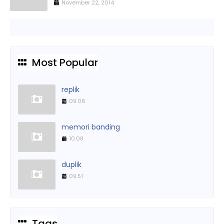
November 22, 2014
Most Popular
replik
09.06
memori banding
10.08
duplik
09.51
Tags