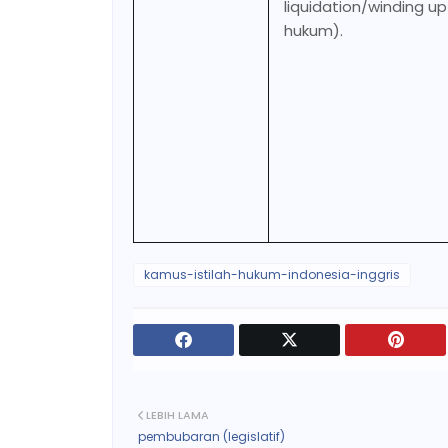
liquidation/winding u
hukum).
kamus-istilah-hukum-indonesia-inggris
LEBIH LAMA
pembubaran (legislatif)