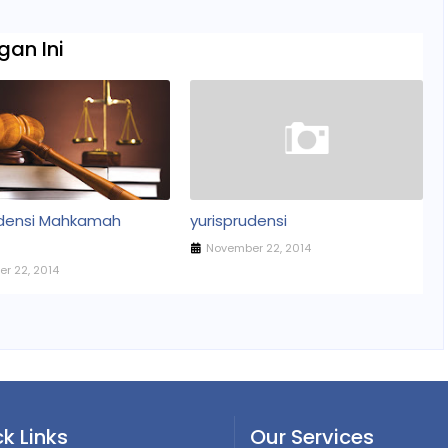
an Ini
udensi Mahkamah
yurisprudensi
November 22, 2014
r 22, 2014
k Links
Our Services