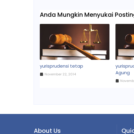
Anda Mungkin Menyukai Posting
yurisprudensi tetap
yurispr
Agung
November 22, 2014
Novembe
About Us
Quic