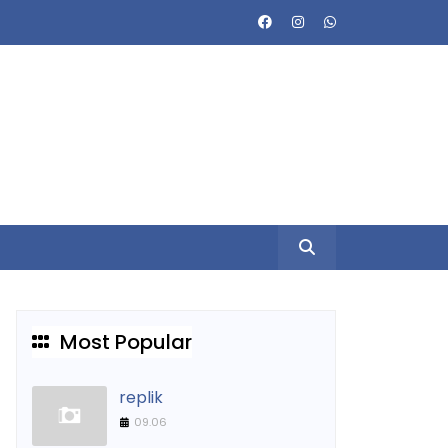
Most Popular
replik
09.06