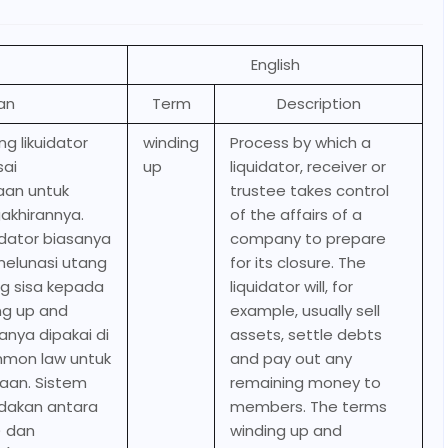
English
an
Term
Description
g likuidator
winding
Process by which a
sai
up
liquidator, receiver or
aan untuk
trustee takes control
khirannya.
of the affairs of a
idator biasanya
company to prepare
melunasi utang
for its closure. The
g sisa kepada
liquidator will, for
ing up and
example, usually sell
nya dipakai di
assets, settle debts
mmon law untuk
and pay out any
aan. Sistem
remaining money to
akan antara
members. The terms
) dan
winding up and