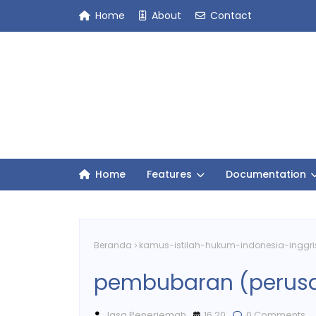
Home
About
Contact
Home
Features
Documentation
Beranda
kamus-istilah-hukum-indonesia-inggri
pembubaran (perus
Jasa Penerjemah
16.20
0 Comments