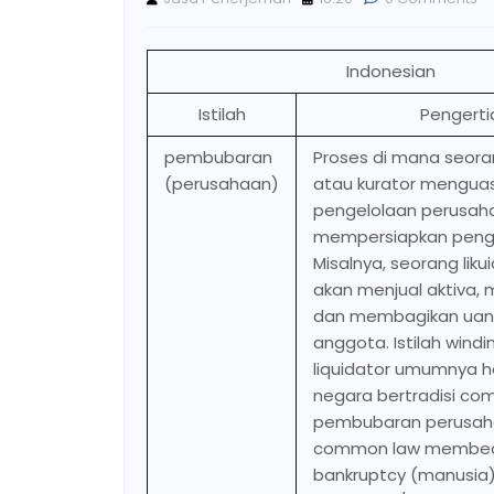
Indonesian
Istilah
Pengerti
pembubaran
Proses di mana seoran
(perusahaan)
atau kurator mengua
pengelolaan perusah
mempersiapkan penga
Misalnya, seorang liku
akan menjual aktiva, 
dan membagikan uan
anggota. Istilah wind
liquidator umumnya ha
negara bertradisi co
pembubaran perusah
common law membed
bankruptcy (manusia