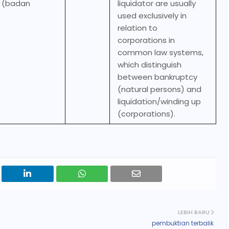
p (badan
liquidator are usually
used exclusively in
relation to
corporations in
common law systems,
which distinguish
between bankruptcy
(natural persons) and
liquidation/winding up
(corporations).
LEBIH BARU
pembuktian terbalik