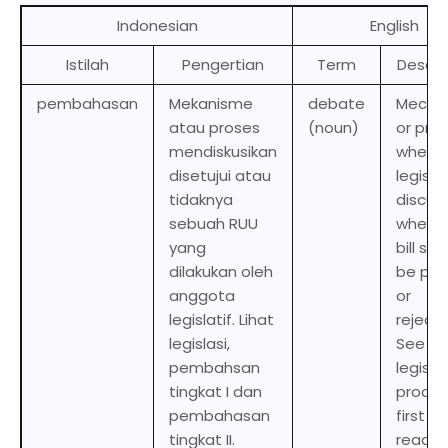
Indonesian
English
Istilah
Pengertian
Term
Descri
pembahasan
Mekanisme
debate
Mecha
atau proses
(noun)
or pro
mendiskusikan
whereb
disetujui atau
legisla
tidaknya
discus
sebuah RUU
whethe
yang
bill sh
dilakukan oleh
be pa
anggota
or
legislatif. Lihat
reject
legislasi,
See
pembahsan
legisla
tingkat I dan
proces
pembahasan
first
tingkat II.
readin