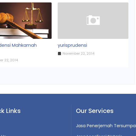
udensi Mahkamah
yurisprudensi
November 22, 2014
r 22, 2014
k Links
Our Services
Jasa Penerjemah Tersumpa