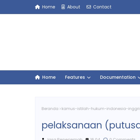
Home
About
Contact
Home
Features
Documentation
Beranda
kamus-istilah-hukum-indonesia-inggri
pelaksanaan (putus
Jasa Penerjemah
16.04
0 Comments