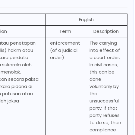
English
ian
Term
Description
atau penetapan
enforcement
The carrying
lis) hakim atau
(of a judicial
into effect of
kara perdata
order)
a court order.
 sukarela oleh
In civil cases,
a menolak,
this can be
kan secara paksa
done
rkara pidana di
voluntarily by
n putusan atau
the
leh jaksa
unsuccessful
party; if that
party refuses
to do so, then
compliance