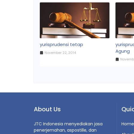
yurisprudensi tetap
yurispr
Agung
November 22, 2014
Novembe
About Us
Quic
JTC Indonesia menyediakan jasa
Home
penerjemahan, aspostille, dan