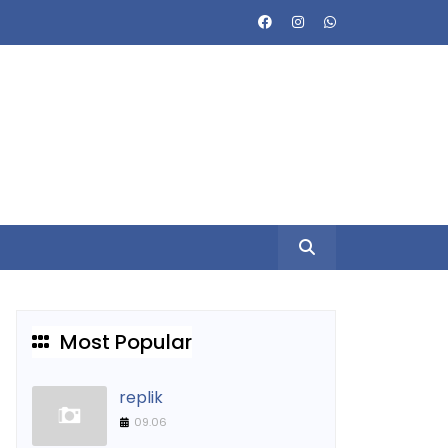
Most Popular
replik
09.06