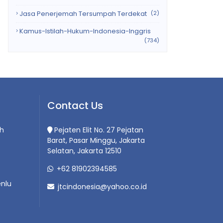
Jasa Penerjemah Tersumpah Terdekat
(2)
Kamus-Istilah-Hukum-Indonesia-Inggris
(734)
Contact Us
h
Pejaten Elit No. 27 Pejatan
Barat, Pasar Minggu, Jakarta
Selatan, Jakarta 12510
+62 81902394585
nlu
jtcindonesia@yahoo.co.id