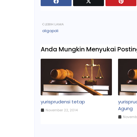
LEBIH LAMA
oligopoli
Anda Mungkin Menyukai Posting
yurisprudensi tetap
yurispr
Agung
November 22, 2014
Novembe