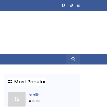
Most Popular
replik
09.06