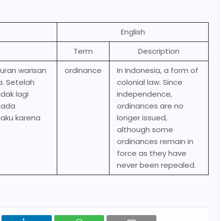
English
Term
Description
turan warisan
ordinance
In Indonesia, a form of
. Setelah
colonial law. Since
dak lagi
independence,
 ada
ordinances are no
laku karena
longer issued,
although some
ordinances remain in
force as they have
never been repealed.