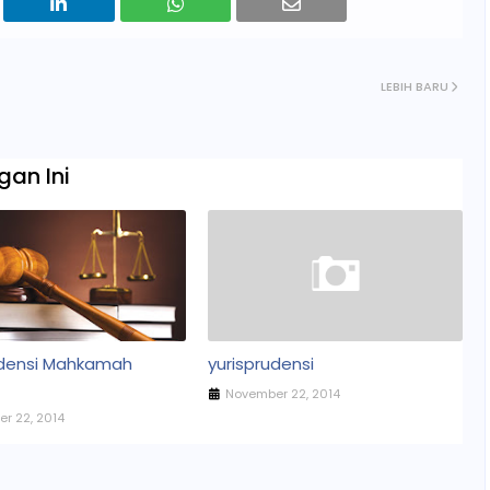
LEBIH BARU
an Ini
udensi Mahkamah
yurisprudensi
November 22, 2014
r 22, 2014