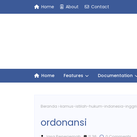
Home
About
Contact
Home
Features
Documentation
Beranda
kamus-istilah-hukum-indonesia-inggri
ordonansi
Jasa Penerjemah
11.36
0 Comments