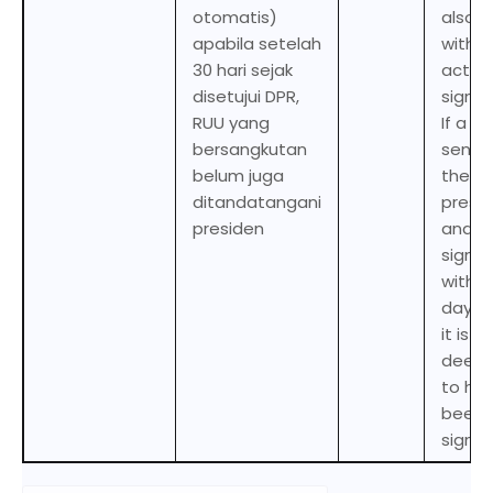
otomatis)
also o
apabila setelah
witho
30 hari sejak
actua
disetujui DPR,
signat
RUU yang
If a bill
bersangkutan
sent 
belum juga
the
ditandatangani
presi
presiden
and is
signe
within
days, 
it is
deem
to ha
been 
signed