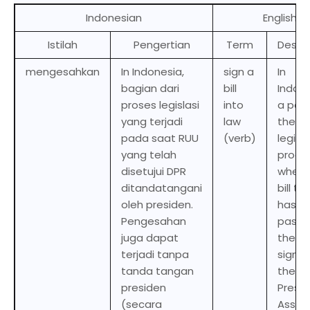
Indonesian
English
Istilah
Pengertian
Term
Descri
mengesahkan
In Indonesia,
sign a
In
bagian dari
bill
Indone
proses legislasi
into
a part
yang terjadi
law
the
pada saat RUU
(verb)
legisl
yang telah
proce
disetujui DPR
where
ditandatangani
bill th
oleh presiden.
has b
Pengesahan
passe
juga dapat
the DP
terjadi tanpa
signe
tanda tangan
the
presiden
Presid
(secara
Assen