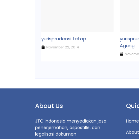
yurisprudensi tetap
yurispr
Agung
November 22, 2014
Novembe
About Us
Quic
JTC Indonesia menyediakan jasa
Home
penerjemahan, aspostille, dan
About
legalisasi dokumen