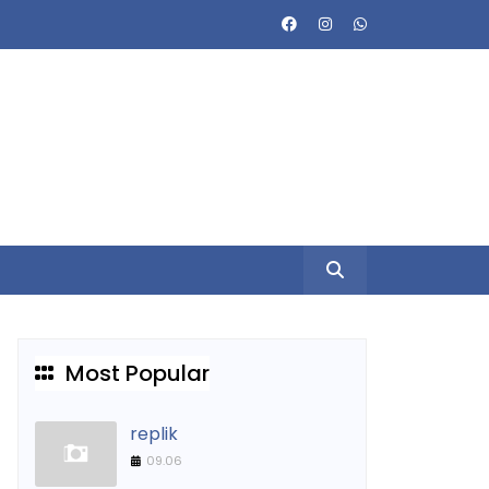
Most Popular
replik
09.06