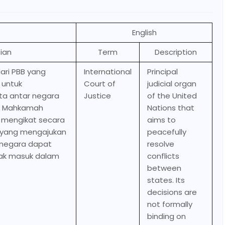
English
ian
Term
Description
ari PBB yang
International
Principal
 untuk
Court of
judicial organ
ta antar negara
Justice
of the United
n Mahkamah
Nations that
ak mengikat secara
aims to
k yang mengajukan
peacefully
negara dapat
resolve
ak masuk dalam
conflicts
between
states. Its
decisions are
not formally
binding on