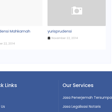
udensi Mahkamah
yurisprudensi
November 22, 2014
r 22, 2014
k Links
Our Services
Jasa Penerjemah Tersumpa
 Us
Jasa Legalisasi Notaris