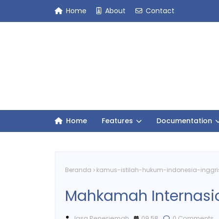
Home
About
Contact
Home
Features
Documentation
Beranda
kamus-istilah-hukum-indonesia-inggri
Mahkamah Internasi
Jasa Penerjemah
09.58
0 Comments